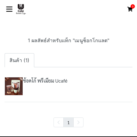
0
1 ผลลัพธ์สำหรับแท็ก "เมนูช็อกโกแลต"
สินค้า (1)
ช้อคโก้ พรีเมียม Ucafé
1