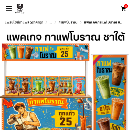
0
แฟรนไชส์กาแฟสดราคาถูก
...
กาแฟโบราณ
แพคเกจกาแฟโบราณ ชาใต้ ทุกแก้ว 25 บาท