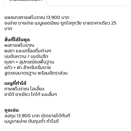
แพคเกจกาแฟโบราณ 13,900 บาท
ชงง่าย ขายง่าย เมนูยอดนิยม ถูกใจทุกวัย ขายราคาเดียว 25
บาท
สิ่งที่ได้ในชุด
ผงกาแฟโบราณ
ผงชา และเครื่องดื่มต่างๆ
นมข้นหวาน / นมข้นจืด
ถุงชา + อุปกรณ์ชงพื้นฐาน
แก้ว + ฝา สำหรับเริ่มขาย
สูตรชงมาตรฐาน พร้อมอัตราส่วน
เมนูที่ทำได้
กาแฟโบราณ โอเลี้ยง
ชาใต้ ชาเขียว โกโก้ และอื่นๆ
จุดเด่น
ลงทุน 13,900 บาท เปิดขายได้ทันที
เมนูขายง่าย ต้นทุนต่ำ กำไรดี